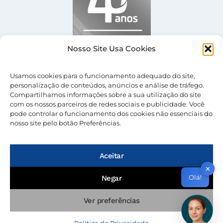
Nosso Site Usa Cookies
Usamos cookies para o funcionamento adequado do site,
personalização de conteúdos, anúncios e análise de tráfego.
Compartilhamos informações sobre a sua utilização do site
com os nossos parceiros de redes sociais e publicidade. Você
pode controlar o funcionamento dos cookies não essenciais do
nosso site pelo botão Preferências.
© 2026 Nevolus |
Termos de Uso
|
Política de
Privacidade
Aceitar
✕
Olá!
Negar
Ver preferências