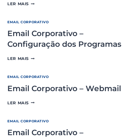
EMAIL
LER MAIS
CORPORATIVO
–
INFORMAÇÕES
EMAIL CORPORATIVO
GERAIS
Email Corporativo –
Configuração dos Programas
EMAIL
LER MAIS
CORPORATIVO
–
CONFIGURAÇÃO
EMAIL CORPORATIVO
DOS
Email Corporativo – Webmail
PROGRAMAS
EMAIL
LER MAIS
CORPORATIVO
–
WEBMAIL
EMAIL CORPORATIVO
Email Corporativo –