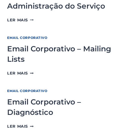
Administração do Serviço
EMAIL
LER MAIS
CORPORATIVO
–
ADMINISTRAÇÃO
EMAIL CORPORATIVO
DO
Email Corporativo – Mailing
SERVIÇO
Lists
EMAIL
LER MAIS
CORPORATIVO
–
MAILING
EMAIL CORPORATIVO
LISTS
Email Corporativo –
Diagnóstico
EMAIL
LER MAIS
CORPORATIVO