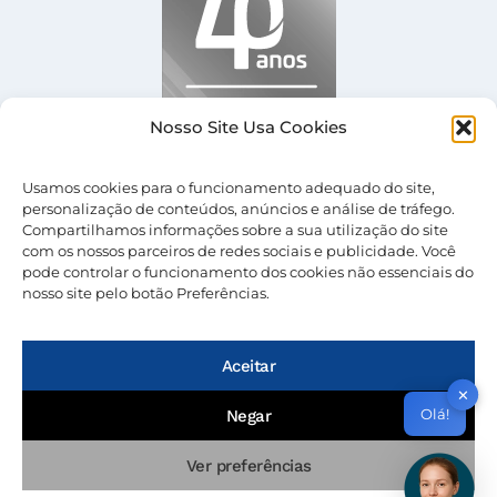
Nosso Site Usa Cookies
Usamos cookies para o funcionamento adequado do site,
personalização de conteúdos, anúncios e análise de tráfego.
Compartilhamos informações sobre a sua utilização do site
com os nossos parceiros de redes sociais e publicidade. Você
pode controlar o funcionamento dos cookies não essenciais do
nosso site pelo botão Preferências.
© 2026 Nevolus |
Termos de Uso
|
Política de
Privacidade
Aceitar
✕
Olá!
Negar
Ver preferências