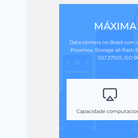
MÁXIMA
Data centers no Brasil com 
Proxmox. Storage all-flash 
ISO 27001, ISO 9
Capacidade computacio