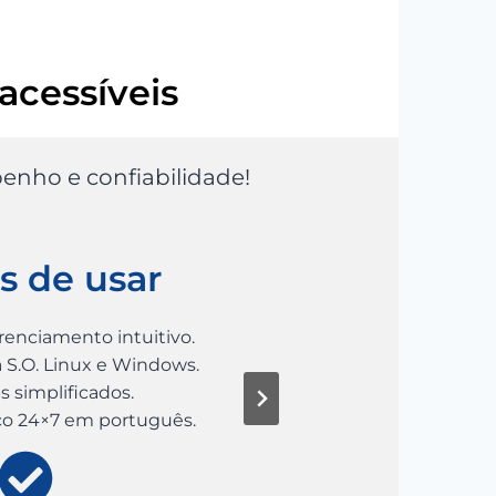
 acessíveis
enho e confiabilidade!
s de usar
Previ
renciamento intuitivo.
VMs com preços fix
 S.O. Linux e Windows.
Opcionais com v
 simplificados.
Previsão de fatura dis
co 24×7 em português.
Cloud Burst para Re