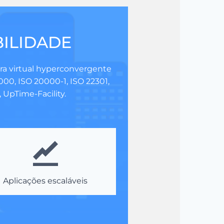
ILIDADE
ura virtual hyperconvergente
000, ISO 20000-1, ISO 22301,
 UpTime-Facility.
Aplicações escaláveis