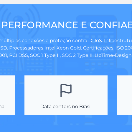
 PERFORMANCE E CONFIAB
múltiplas conexões e proteção contra DDoS. Infraestrut
SSD. Processadores Intel Xeon Gold. Certificações: ISO 20
001, PCI DSS, SOC 1 Type II, SOC 2 Type II, UpTime-Design,
nal
Data centers no Brasil