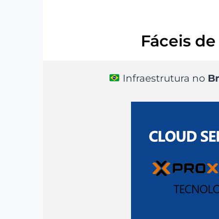
Fáceis de 
Infraestrutura no
Br
Seguros
Proteção contra DDoS inclusa.
Desconto
wall nativo e integrado ao console.
Preç
a centers Tier III com proteções.
Program