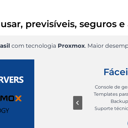
usar, previsíveis, seguros e
asil
com tecnologia
Proxmox
. Maior desemp
Acessíveis
Fácei
s de até 45% para reservas.
Console de ge
os melhores do que VPS
Templates para
internacionais
Backups
a de parceria disponível.
Suporte técni