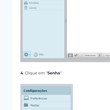
4
. Clique em “
Senha
“.