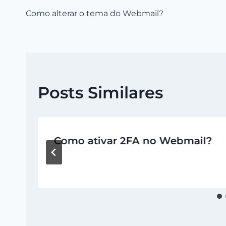
Navegação
Como alterar o tema do Webmail?
de
Post
Posts Similares
Como ativar 2FA no Webmail?