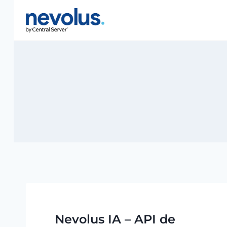
Pular
para
o
Conteúdo
Nevolus IA – API de