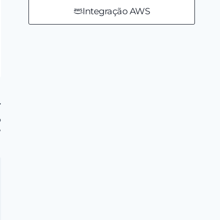
Integração AWS
o
?