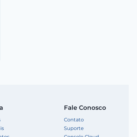
Wiki: VPN
a
Fale Conosco
s
Contato
is
Suporte
ntos
Console Cloud