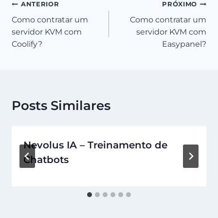
Navegação
ANTERIOR
PRÓXIMO
Como contratar um
Como contratar um
de
servidor KVM com
servidor KVM com
Post
Coolify?
Easypanel?
Posts Similares
Nevolus IA – Treinamento de
Chatbots