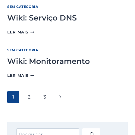
SEM CATEGORIA
Wiki: Serviço DNS
WIKI:
LER MAIS
SERVIÇO
DNS
SEM CATEGORIA
Wiki: Monitoramento
WIKI:
LER MAIS
MONITORAMENTO
Navegação
Página
1
2
3
da
Seguinte
Página
Pesquisar