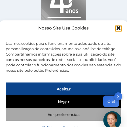
Nosso Site Usa Cookies
Usamos cookies para o funcionamento adequado do site,
personalização de conteúdos, anúncios e análise de tráfego.
Compartilhamos informações sobre a sua utilização do site
com os nossos parceiros de redes sociais e publicidade. Você
pode controlar o funcionamento dos cookies não essenciais do
nosso site pelo botão Preferências.
© 2026 Nevolus |
Termos de Uso
|
Política de
Privacidade
Aceitar
✕
Olá!
Negar
Ver preferências