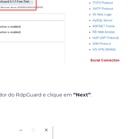
lador do RdpGuard e clique em
“Next”
: