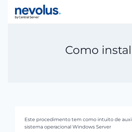
Pular
para
o
Conteúdo
Como insta
Este procedimento tem como intuito de auxil
sistema operacional Windows Server