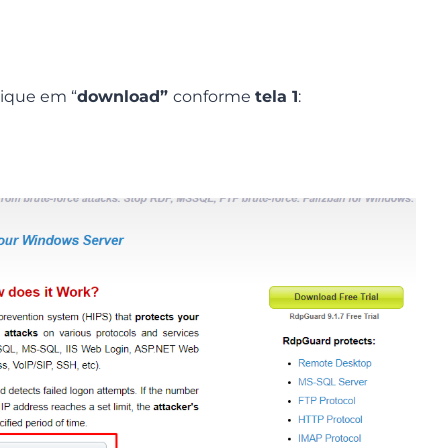
lique em “
download”
conforme
tela 1
: