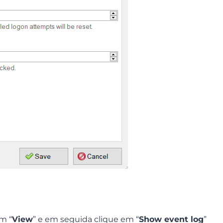
em “
View
” e em seguida clique em “
Show event log
”