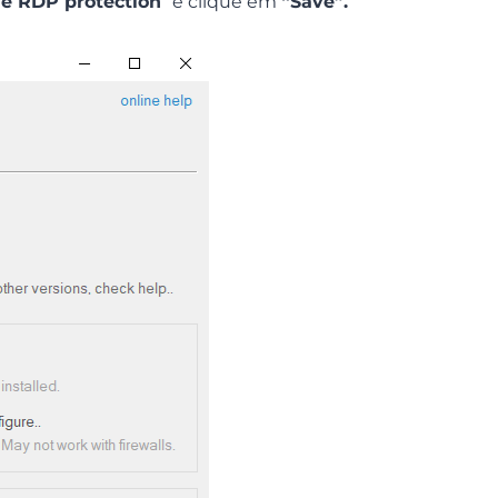
e RDP protection
” e clique em
“Save”.