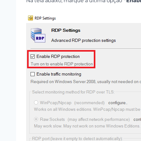
Na tela abaixo, marque a última opção
“Enabl