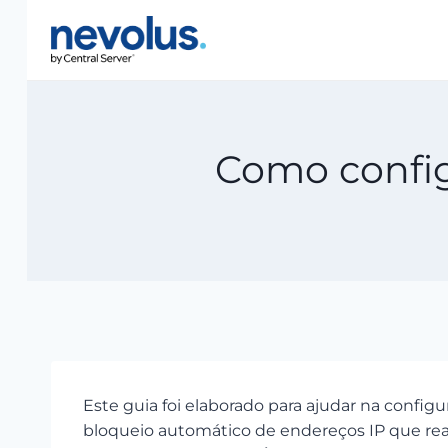
Pular
para
o
Conteúdo
Como config
Este guia foi elaborado para ajudar na confi
bloqueio automático de endereços IP que real