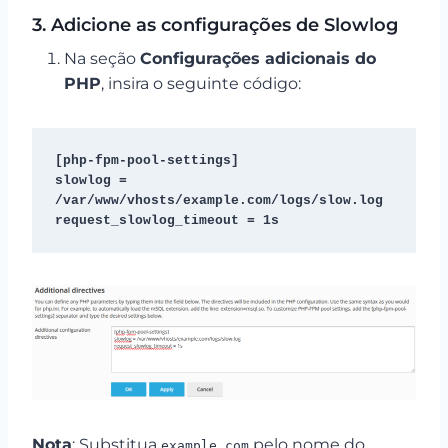
3. Adicione as configurações de Slowlog
Na seção
Configurações adicionais do
PHP
, insira o seguinte código:
[php-fpm-pool-settings]

slowlog = 
/var/www/vhosts/example.com/logs/slow.log

request_slowlog_timeout = 1s
Nota
: Substitua
pelo nome do
example.com