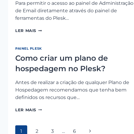
Para permitir o acesso ao painel de Administração
de Email diretamente através do painel de
ferramentas do Plesk…
COMO
LER MAIS
ADICIONAR
BOTÃO
PARA
PAINEL PLESK
ADMINISTRAÇÃO
Como criar um plano de
DE
EMAIL
hospedagem no Plesk?
NO
PAINEL
Antes de realizar a criação de qualquer Plano de
DE
FERRAMENTAS
Hospedagem recomendamos que tenha bem
DO
definidos os recursos que…
DOMÍNIO?
COMO
LER MAIS
CRIAR
UM
PLANO
Navegação
Página
1
2
3
…
6
DE