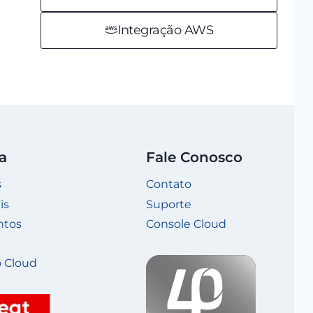
Integração AWS
a
Fale Conosco
s
Contato
is
Suporte
ntos
Console Cloud
 Cloud