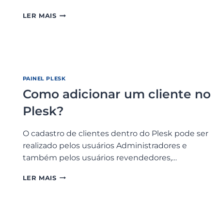
NO
PLESK?
COMO
LER MAIS
CRIAR
UMA
REVENDA
DE
HOSPEDAGEM
NO
PAINEL PLESK
PLESK?
Como adicionar um cliente no
Plesk?
O cadastro de clientes dentro do Plesk pode ser
realizado pelos usuários Administradores e
também pelos usuários revendedores,…
COMO
LER MAIS
ADICIONAR
UM
CLIENTE
NO