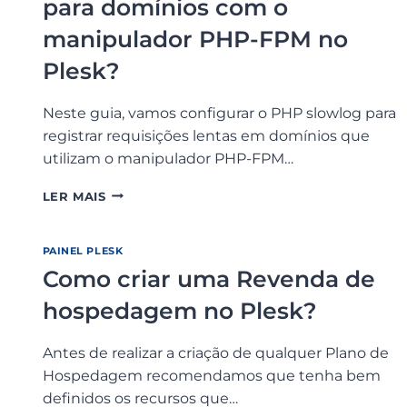
para domínios com o
manipulador PHP-FPM no
Plesk?
Neste guia, vamos configurar o PHP slowlog para
registrar requisições lentas em domínios que
utilizam o manipulador PHP-FPM…
COMO
LER MAIS
HABILITAR
O
PHP
PAINEL PLESK
SLOWLOG
Como criar uma Revenda de
PARA
DOMÍNIOS
hospedagem no Plesk?
COM
O
Antes de realizar a criação de qualquer Plano de
MANIPULADOR
PHP-
Hospedagem recomendamos que tenha bem
FPM
definidos os recursos que…