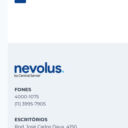
HOSPEDAGEM
Seguinte
da
NO
PLESK?
Página
FONES
4000-1075
(11) 3995-7905
ESCRITÓRIOS
Rod. José Carlos Daux, 4150