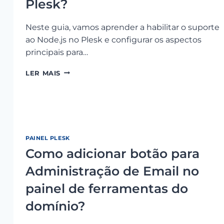
Plesk?
Neste guia, vamos aprender a habilitar o suporte
ao Node.js no Plesk e configurar os aspectos
principais para…
COMO
LER MAIS
HABILITAR
O
NODE.JS
NO
PLESK?
PAINEL PLESK
Como adicionar botão para
Administração de Email no
painel de ferramentas do
domínio?