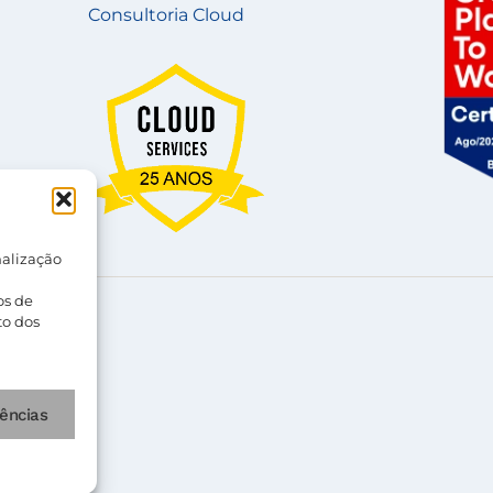
Consultoria Cloud
nalização
os de
acidade
to dos
rências