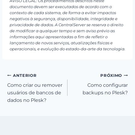
AVISO LEGAL: Os procedimentos descritos neste
documento devem ser executados de acordo com o
contexto de cada sistema, de forma a evitar impactos
negativos à segurança, disponibilidade, integridade e
privacidade de dados. A CentralServer se reserva o direito
de modificar a qualquer tempo e sem aviso prévio as
informações aqui apresentadas a fim de refletir o
lançamento de novos serviços, atualizações físicas e
operacionais, e evolução do estado-da-arte da tecnologia.
Navegação
ANTERIOR
PRÓXIMO
Como criar ou remover
Como configurar
de
usuários de bancos de
backups no Plesk?
Post
dados no Plesk?