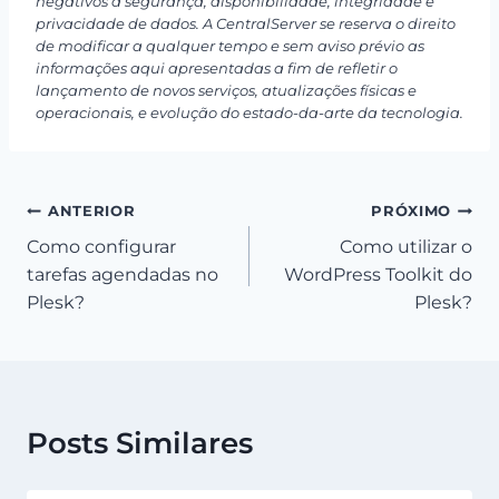
negativos à segurança, disponibilidade, integridade e
privacidade de dados. A CentralServer se reserva o direito
de modificar a qualquer tempo e sem aviso prévio as
informações aqui apresentadas a fim de refletir o
lançamento de novos serviços, atualizações físicas e
operacionais, e evolução do estado-da-arte da tecnologia.
Navegação
ANTERIOR
PRÓXIMO
Como configurar
Como utilizar o
de
tarefas agendadas no
WordPress Toolkit do
Post
Plesk?
Plesk?
Posts Similares