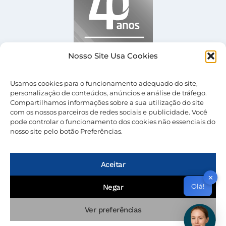
Nosso Site Usa Cookies
Usamos cookies para o funcionamento adequado do site,
personalização de conteúdos, anúncios e análise de tráfego.
Compartilhamos informações sobre a sua utilização do site
com os nossos parceiros de redes sociais e publicidade. Você
pode controlar o funcionamento dos cookies não essenciais do
nosso site pelo botão Preferências.
© 2026 Nevolus |
Termos de Uso
|
Política de
Privacidade
Aceitar
✕
Olá!
Negar
Ver preferências