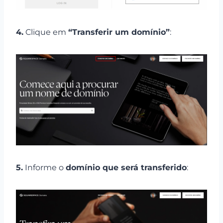
4.
Clique em
“Transferir um domínio”
:
5.
Informe o
domínio que será transferido
: