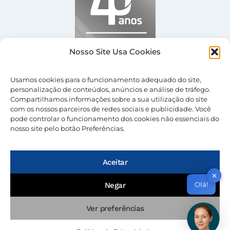
Nosso Site Usa Cookies
Usamos cookies para o funcionamento adequado do site,
personalização de conteúdos, anúncios e análise de tráfego.
Compartilhamos informações sobre a sua utilização do site
com os nossos parceiros de redes sociais e publicidade. Você
pode controlar o funcionamento dos cookies não essenciais do
nosso site pelo botão Preferências.
© 2026 Nevolus |
Termos de Uso
|
Política de
Privacidade
Aceitar
✕
Olá!
Negar
Ver preferências