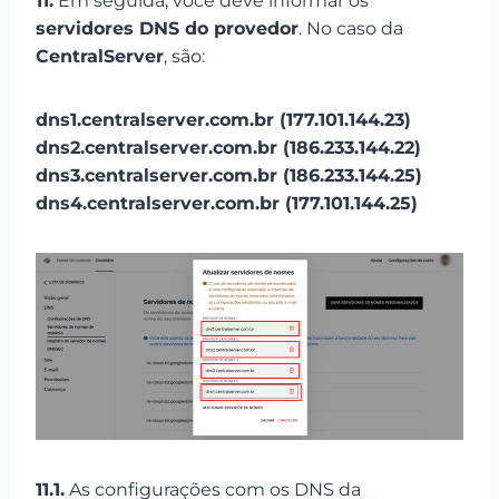
11.
Em seguida, você deve informar os
servidores DNS do provedor
. No caso da
CentralServer
, são:
dns1.
centralserver
.com.br (177.101.144.23)
dns2.
centralserver
.com.br (186.233.144.22)
dns3.
centralserver
.com.br (186.233.144.25)
dns4.
centralserver
.com.br (177.101.144.25)
11.1.
As configurações com os DNS da