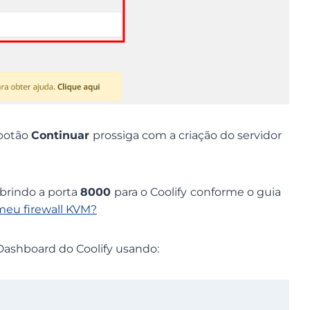
 botão
Continuar
prossiga com a criação do servidor
 abrindo a porta
8000
para o Coolify
conforme o guia
meu firewall KVM?
o Dashboard do Coolify usando: