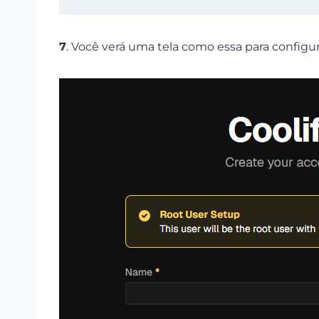
7
. Você verá uma tela como essa para configur