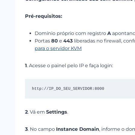
Pré-requisitos:
Domínio próprio com registro
A
apontand
Portas
80
e
443
liberadas no firewall, co
para o servidor KVM
1
. Acesse o painel pelo IP e faça login:
http://IP_DO_SEU_SERVIDOR:8000
2
. Vá em
Settings
.
3
. No campo
Instance Domain
, informe o d