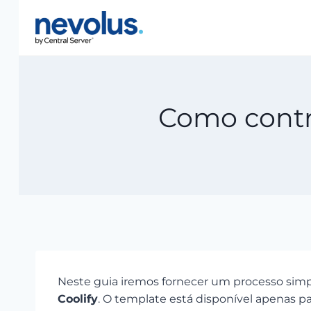
Pular
para
o
Conteúdo
Como contr
Neste guia iremos fornecer um processo simp
Coolify
. O template está disponível apenas pa