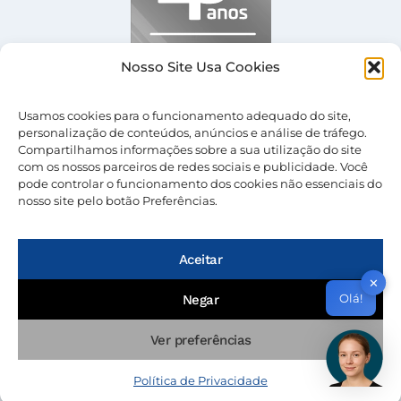
Nosso Site Usa Cookies
Usamos cookies para o funcionamento adequado do site,
personalização de conteúdos, anúncios e análise de tráfego.
Compartilhamos informações sobre a sua utilização do site
com os nossos parceiros de redes sociais e publicidade. Você
pode controlar o funcionamento dos cookies não essenciais do
nosso site pelo botão Preferências.
© 2026 Nevolus |
Termos de Uso
|
Política de
Privacidade
Aceitar
✕
Olá!
Negar
Ver preferências
Política de Privacidade