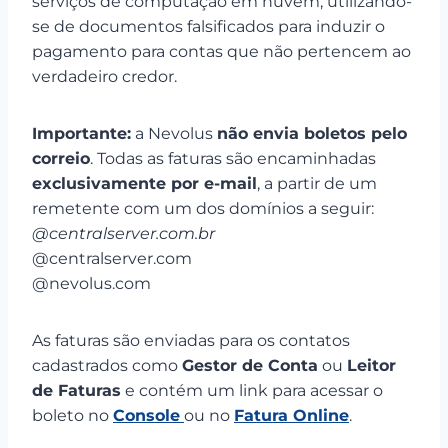
serviços de computação em nuvem, utilizando-
se de documentos falsificados para induzir o
pagamento para contas que não pertencem ao
verdadeiro credor.
Importante:
a Nevolus
não envia boletos pelo
correio
. Todas as faturas são encaminhadas
exclusivamente por e-mail
, a partir de um
remetente com um dos domínios a seguir:
@centralserver.com.br
@centralserver.com
@nevolus.com
As faturas são enviadas para os contatos
cadastrados como
Gestor de Conta
ou
Leitor
de Faturas
e contém um link para acessar o
boleto no
Console
ou no
Fatura Online
.