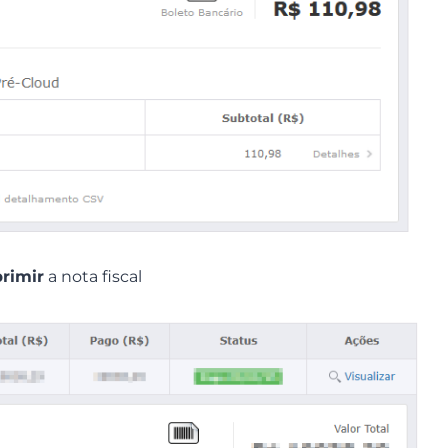
rimir
a nota fiscal