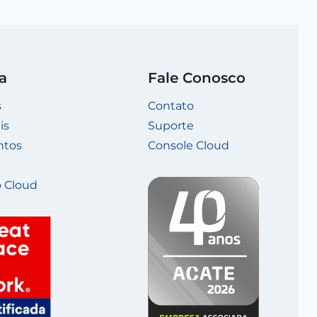
a
Fale Conosco
s
Contato
is
Suporte
ntos
Console Cloud
 Cloud