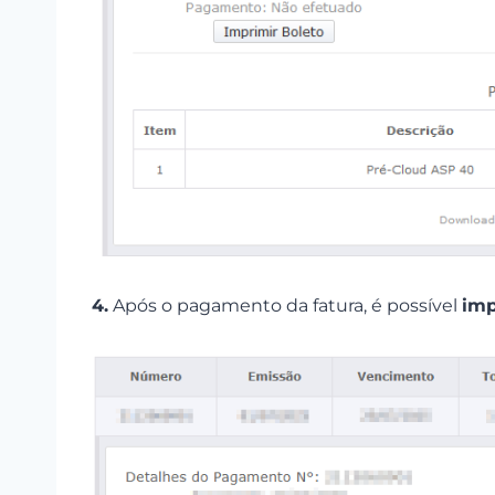
4.
Após o pagamento da fatura, é possível
imp