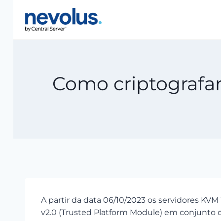
Pular
para
o
Conteúdo
Como criptografa
A partir da data 06/10/2023 os servidores K
v2.0 (Trusted Platform Module) em conjunto co