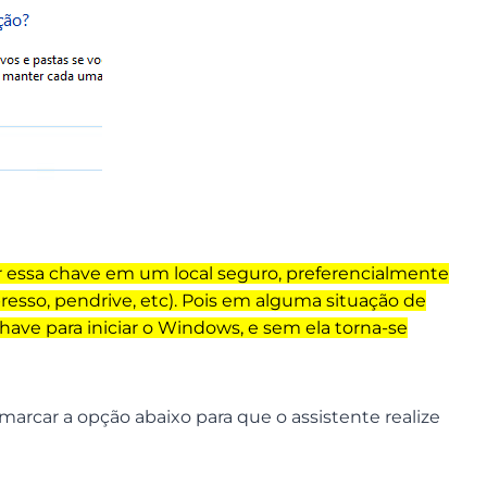
 essa chave em um local seguro, preferencialmente
resso, pendrive, etc). Pois em alguma situação de
have para iniciar o Windows, e sem ela torna-se
 marcar a opção abaixo para que o assistente realize