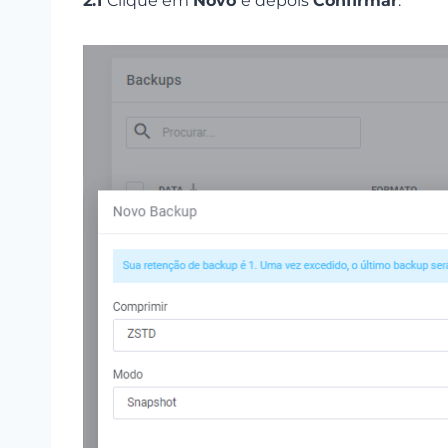
2.1
Clique em
Novo
e depois
Confirmar
.