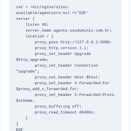
cat > /etc/nginx/sites-
available/agentzero-ssl <<'EOF'

server {

    listen 80;

    server_name agente.seudominio.com.br;

    location / {

        proxy_pass http://127.0.0.1:5080;

        proxy_http_version 1.1;

        proxy_set_header Upgrade 
$http_upgrade;

        proxy_set_header Connection 
"upgrade";

        proxy_set_header Host $host;

        proxy_set_header X-Forwarded-For 
$proxy_add_x_forwarded_for;

        proxy_set_header X-Forwarded-Proto 
$scheme;

        proxy_buffering off;

        proxy_read_timeout 86400s;

    }

}

EOF
