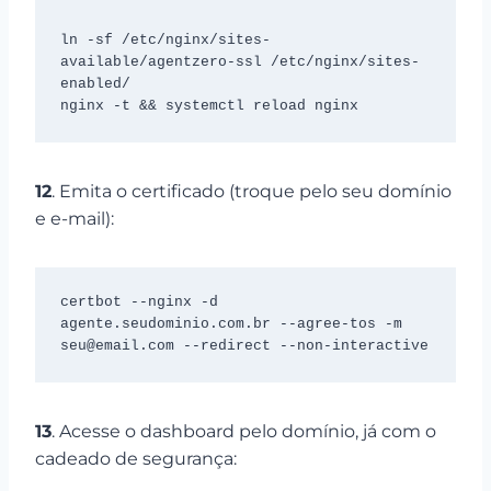
ln -sf /etc/nginx/sites-
available/agentzero-ssl /etc/nginx/sites-
enabled/

nginx -t && systemctl reload nginx
12
. Emita o certificado (troque pelo seu domínio
e e-mail):
certbot --nginx -d 
agente.seudominio.com.br --agree-tos -m 
seu@email.com --redirect --non-interactive
13
. Acesse o dashboard pelo domínio, já com o
cadeado de segurança: