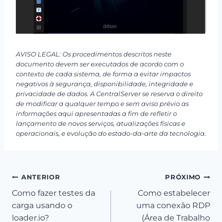
AVISO LEGAL: Os procedimentos descritos neste
documento devem ser executados de acordo com o
contexto de cada sistema, de forma a evitar impactos
negativos à segurança, disponibilidade, integridade e
privacidade de dados. A CentralServer se reserva o direito
de modificar a qualquer tempo e sem aviso prévio as
informações aqui apresentadas a fim de refletir o
lançamento de novos serviços, atualizações físicas e
operacionais, e evolução do estado-da-arte da tecnologia.
Navegação
ANTERIOR
PRÓXIMO
Como fazer testes da
Como estabelecer
de
carga usando o
uma conexão RDP
Post
loader.io?
(Área de Trabalho