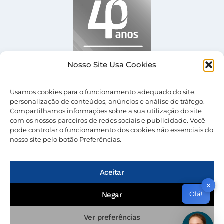
Nosso Site Usa Cookies
Usamos cookies para o funcionamento adequado do site,
personalização de conteúdos, anúncios e análise de tráfego.
Compartilhamos informações sobre a sua utilização do site
com os nossos parceiros de redes sociais e publicidade. Você
pode controlar o funcionamento dos cookies não essenciais do
nosso site pelo botão Preferências.
© 2026 Nevolus |
Termos de Uso
|
Política de
Privacidade
Aceitar
✕
Olá!
Negar
Ver preferências