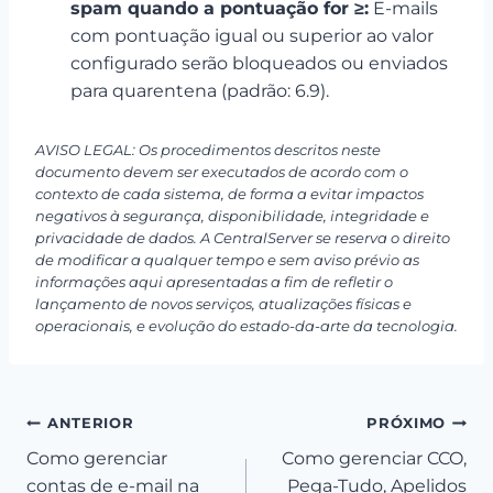
spam quando a pontuação for ≥:
E-mails
com pontuação igual ou superior ao valor
configurado serão bloqueados ou enviados
para quarentena (padrão: 6.9).
AVISO LEGAL: Os procedimentos descritos neste
documento devem ser executados de acordo com o
contexto de cada sistema, de forma a evitar impactos
negativos à segurança, disponibilidade, integridade e
privacidade de dados. A CentralServer se reserva o direito
de modificar a qualquer tempo e sem aviso prévio as
informações aqui apresentadas a fim de refletir o
lançamento de novos serviços, atualizações físicas e
operacionais, e evolução do estado-da-arte da tecnologia.
Navegação
ANTERIOR
PRÓXIMO
Como gerenciar
Como gerenciar CCO,
de
contas de e-mail na
Pega-Tudo, Apelidos