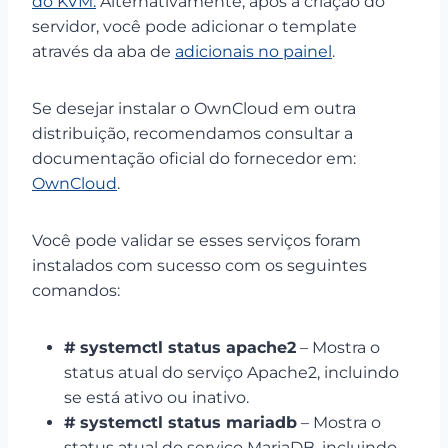
do KVM.
Alternativamente, após a criação do
servidor, você pode adicionar o template
através da aba de
adicionais no painel
.
Se desejar instalar o OwnCloud em outra
distribuição, recomendamos consultar a
documentação oficial do fornecedor em:
OwnCloud
.
Você pode validar se esses serviços foram
instalados com sucesso com os seguintes
comandos:
#
systemctl status apache2
– Mostra o
status atual do serviço Apache2, incluindo
se está ativo ou inativo.
#
systemctl status mariadb
– Mostra o
status atual do serviço MariaDB, incluindo