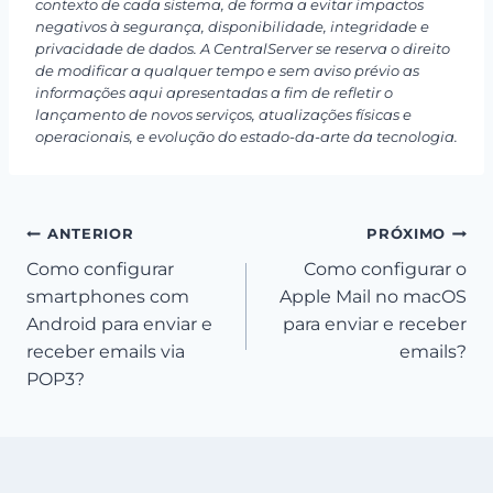
contexto de cada sistema, de forma a evitar impactos
negativos à segurança, disponibilidade, integridade e
privacidade de dados. A CentralServer se reserva o direito
de modificar a qualquer tempo e sem aviso prévio as
informações aqui apresentadas a fim de refletir o
lançamento de novos serviços, atualizações físicas e
operacionais, e evolução do estado-da-arte da tecnologia.
Navegação
ANTERIOR
PRÓXIMO
Como configurar
Como configurar o
de
smartphones com
Apple Mail no macOS
Post
Android para enviar e
para enviar e receber
receber emails via
emails?
POP3?