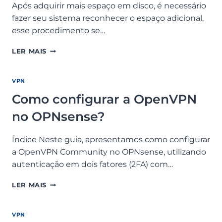
Após adquirir mais espaço em disco, é necessário
fazer seu sistema reconhecer o espaço adicional,
esse procedimento se…
COMO
LER MAIS
EXPANDIR
O
ESPAÇO
VPN
EM
Como configurar a OpenVPN
DISCO
NO
no OPNsense?
OPNSENSE?
Índice Neste guia, apresentamos como configurar
a OpenVPN Community no OPNsense, utilizando
autenticação em dois fatores (2FA) com…
COMO
LER MAIS
CONFIGURAR
A
OPENVPN
VPN