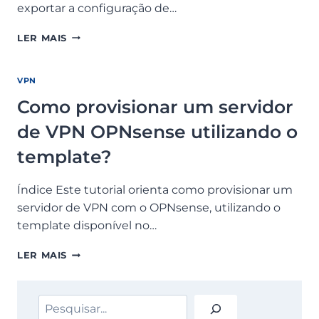
exportar a configuração de…
COMO
LER MAIS
EXPORTAR
O
ARQUIVO
VPN
DE
Como provisionar um servidor
CONFIGURAÇÃO
DO
de VPN OPNsense utilizando o
USUÁRIO
DE
template?
VPN
OPNSENSE?
Índice Este tutorial orienta como provisionar um
servidor de VPN com o OPNsense, utilizando o
template disponível no…
COMO
LER MAIS
PROVISIONAR
UM
SERVIDOR
Pesquisar
DE