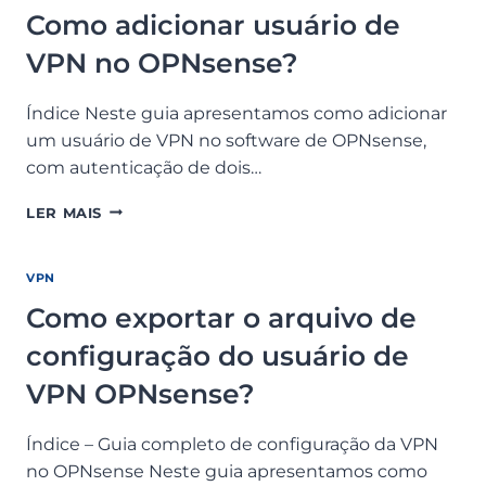
NO
Como adicionar usuário de
OPNSENSE?
VPN no OPNsense?
Índice Neste guia apresentamos como adicionar
um usuário de VPN no software de OPNsense,
com autenticação de dois…
COMO
LER MAIS
ADICIONAR
USUÁRIO
DE
VPN
VPN
Como exportar o arquivo de
NO
OPNSENSE?
configuração do usuário de
VPN OPNsense?
Índice – Guia completo de configuração da VPN
no OPNsense Neste guia apresentamos como