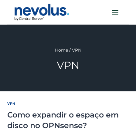
Pular
para
o
Conteúdo
Home
/
VPN
VPN
VPN
Como expandir o espaço em
disco no OPNsense?