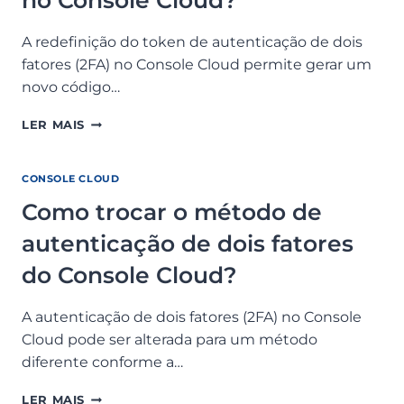
no Console Cloud?
A redefinição do token de autenticação de dois
fatores (2FA) no Console Cloud permite gerar um
novo código…
COMO
LER MAIS
REDEFINIR
O
TOKEN
CONSOLE CLOUD
DE
Como trocar o método de
AUTENTICAÇÃO
DE
autenticação de dois fatores
DOIS
FATORES
do Console Cloud?
NO
CONSOLE
A autenticação de dois fatores (2FA) no Console
CLOUD?
Cloud pode ser alterada para um método
diferente conforme a…
COMO
LER MAIS