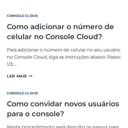
TROCAR
O
MÉTODO
CONSOLE CLOUD
DE
Como adicionar o número de
AUTENTICAÇÃO
DE
celular no Console Cloud?
DOIS
FATORES
DO
Para adicionar o número de celular no seu usuário
CONSOLE
no Console Cloud, siga as instruções abaixo: Passo:
CLOUD?
1/3:…
COMO
LER MAIS
ADICIONAR
O
NÚMERO
CONSOLE CLOUD
DE
Como convidar novos usuários
CELULAR
NO
para o console?
CONSOLE
CLOUD?
Neste procedimento será descrito os passos para