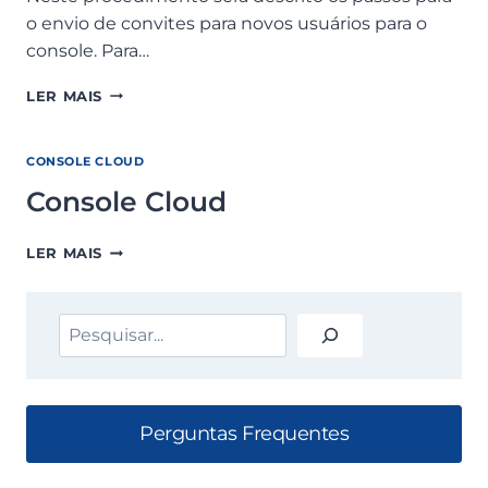
o envio de convites para novos usuários para o
console. Para…
COMO
LER MAIS
CONVIDAR
NOVOS
USUÁRIOS
CONSOLE CLOUD
PARA
Console Cloud
O
CONSOLE?
CONSOLE
LER MAIS
CLOUD
Pesquisar
Perguntas Frequentes