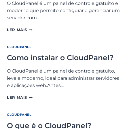
O CloudPanel é um painel de controle gratuito e
moderno que permite configurar e gerenciar um
servidor com…
COMO
LER MAIS
CONFIGURAR
UM
NOVO
CLOUDPANEL
SITE
Como instalar o CloudPanel?
USANDO
O
CLOUDPANEL?
O CloudPanel é um painel de controle gratuito,
leve e moderno, ideal para administrar servidores
e aplicações web.Antes…
COMO
LER MAIS
INSTALAR
O
CLOUDPANEL?
CLOUDPANEL
O que é o CloudPanel?