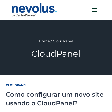
Pular
para
o
Conteúdo
Home
/
CloudPanel
CloudPanel
CLOUDPANEL
Como configurar um novo site
usando o CloudPanel?