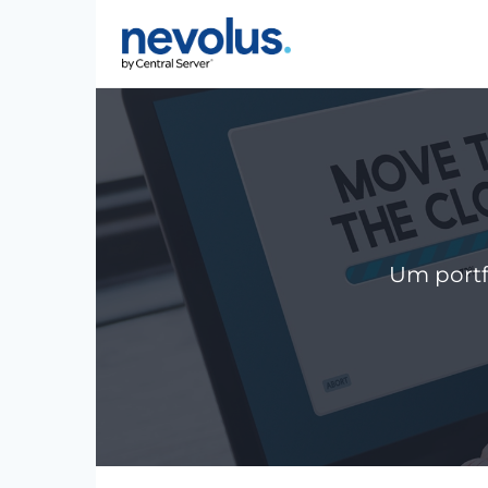
Pular
para
o
Conteúdo
Um portf