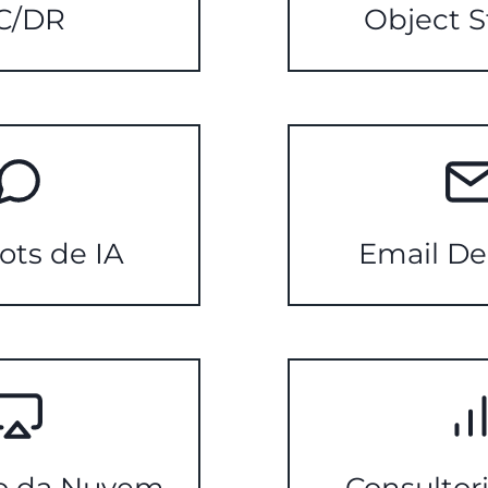
C/DR
Object S
ots de IA
Email De