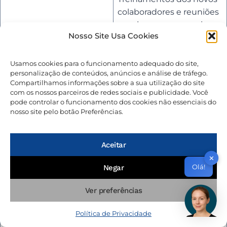
colaboradores e reuniões
regulares com a equipe
Nosso Site Usa Cookies
para apresentação de
A equipe recebe
normas e orientações
treinamentos periódicos
sobre boas práticas de
Usamos cookies para o funcionamento adequado do site,
personalização de conteúdos, anúncios e análise de tráfego.
de boas práticas de
segurança da informação
Compartilhamos informações sobre a sua utilização do site
segurança da informação
e privacidade de dados.
com os nossos parceiros de redes sociais e publicidade. Você
e privacidade de dados?
Para clientes, oferecemos
pode controlar o funcionamento dos cookies não essenciais do
nosso site pelo botão Preferências.
orientações sobre boas
práticas
e uma
wiki
pública
sobre segurança
Aceitar
da informação.
✕
Olá!
Negar
Uso de credenciais
individuais para
Ver preferências
colaboradores internos,
As credenciais são
operadores de data
Política de Privacidade
individuais para garantir
center e usuários do