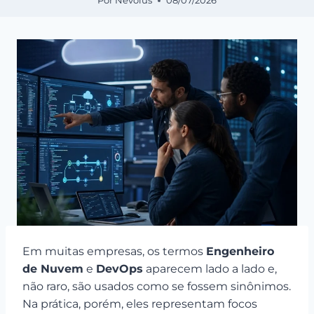
Por
Nevolus
08/07/2026
Em muitas empresas, os termos
Engenheiro
de Nuvem
e
DevOps
aparecem lado a lado e,
não raro, são usados como se fossem sinônimos.
Na prática, porém, eles representam focos